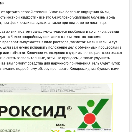
ми.
ся от артрита первой степени. Ужасные болевые ощущения были,
ть костной жидкости - все это безусловно усиливало болезнь и она
 при физических нагрузках, а также при подъеме по лестнице.
раз жизни, поэтому зачастую случаются проблемы и со спиной, резкий
дить к более подробному описанию всех моментов, касаемо
 препарат выпускается в виде раствора, таблеток, мази и гели. И тут
е. Если вам нужно исправить положение дел с обменными процессами в
ор или таблетки. Конечное же введение внутримышечно раствора окажет
жно снять воспалительные, отечные процессы, а также улучшить
чае вам помогут средства для наружного применения, гель будет чуток
 внимание подробному обзору препарате Хондроксид, мы будем с вами