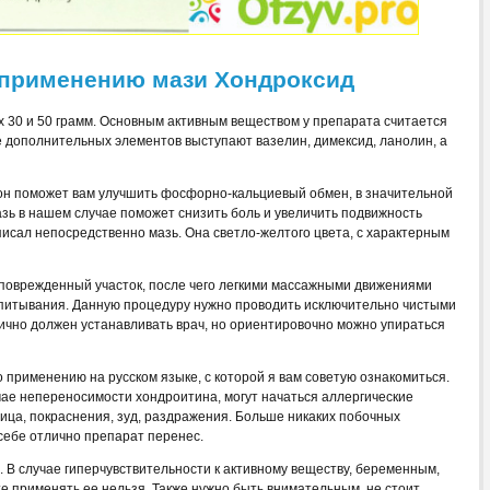
о применению мази
Хондроксид
 30 и 50 грамм. Основным активным веществом у препарата считается
ве дополнительных элементов выступают вазелин, димексид, ланолин, а
 он поможет вам улучшить фосфорно-кальциевый обмен, в значительной
мазь в нашем случае поможет снизить боль и увеличить подвижность
писал непосредственно мазь. Она светло-желтого цвета, с характерным
поврежденный участок, после чего легкими массажными движениями
 впитывания. Данную процедуру нужно проводить исключительно чистыми
 лично должен устанавливать врач, но ориентировочно можно упираться
 применению на русском языке, с которой я вам советую ознакомиться.
учае непереносимости хондроитина, могут начаться аллергические
ница, покраснения, зуд, раздражения. Больше никаких побочных
 себе отлично препарат перенес.
. В случае гиперчувствительности к активному веществу, беременным,
те применять ее нельзя. Также нужно быть внимательным, не стоит