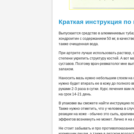
Краткая инструкция п
Выпускается средство в алюминиевых тубах
хондроитин с содержанием 50 мг, в качест
также очищенная вода.
При артрите лучше использовать раствор,
степени укрепить структуру костей. А вот 
суставов. Поэтому врач-ревматолог мне вы
запахом.
Наносить мазь нужно небольшим слоем на 
нужно будет втирать ее в кожу до полного
руками 2-3 раза в сутки. Курс лечения вам
на срок 14-21 день.
В упаковке вы сможете найти инструкцию по
Также нужно отметить, что у человека в сл
реакции на коже - обычно это сыпь, крапив
эффектов возникнуть не может. Лично я на
Не стоит забывать и про противопоказания
кормящим лицам, а также в детском возрас