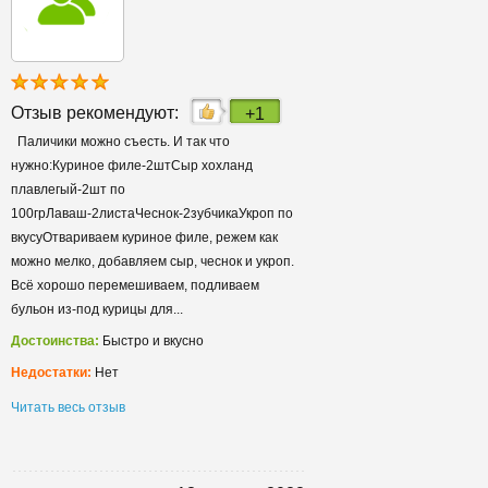
Отзыв рекомендуют:
+1
Паличики можно съесть. И так что
нужно:Куриное филе-2штСыр хохланд
плавлегый-2шт по
100грЛаваш-2листаЧеснок-2зубчикаУкроп по
вкусуОтвариваем куриное филе, режем как
можно мелко, добавляем сыр, чеснок и укроп.
Всё хорошо перемешиваем, подливаем
бульон из-под курицы для...
Достоинства:
Быстро и вкусно
Недостатки:
Нет
Читать весь отзыв