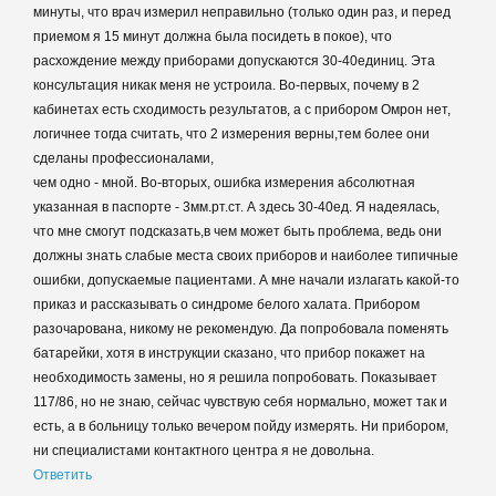
минуты, что врач измерил неправильно (только один раз, и перед
приемом я 15 минут должна была посидеть в покое), что
расхождение между приборами допускаются 30-40единиц. Эта
консультация никак меня не устроила. Во-первых, почему в 2
кабинетах есть сходимость результатов, а с прибором Омрон нет,
логичнее тогда считать, что 2 измерения верны,тем более они
сделаны профессионалами,
чем одно - мной. Во-вторых, ошибка измерения абсолютная
указанная в паспорте - 3мм.рт.ст. А здесь 30-40ед. Я надеялась,
что мне смогут подсказать,в чем может быть проблема, ведь они
должны знать слабые места своих приборов и наиболее типичные
ошибки, допускаемые пациентами. А мне начали излагать какой-то
приказ и рассказывать о синдроме белого халата. Прибором
разочарована, никому не рекомендую. Да попробовала поменять
батарейки, хотя в инструкции сказано, что прибор покажет на
необходимость замены, но я решила попробовать. Показывает
117/86, но не знаю, сейчас чувствую себя нормально, может так и
есть, а в больницу только вечером пойду измерять. Ни прибором,
ни специалистами контактного центра я не довольна.
Ответить