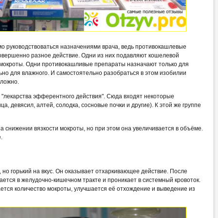
о руководствоваться назначениями врача, ведь противокашлевые
совершенно разное действие. Одни из них подавляют кошелевой
 мокроты. Одни противокашливые препараты назначают только для
льно для влажного. И самостоятельно разобраться в этом изобилии
сложно.
– "лекарства эфферентного действия". Сюда входят некоторые
, девясил, алтей, солодка, сосновые почки и другие). К этой же группе
а снижении вязкости мокроты, но при этом она увеличивается в объёме.
.
 но горький на вкус. Он оказывает отхаркивающее действие. После
ается в желудочно-кишечном тракте и проникает в системный кровоток.
ется количество мокроты, улучшается её отхождение и выведение из