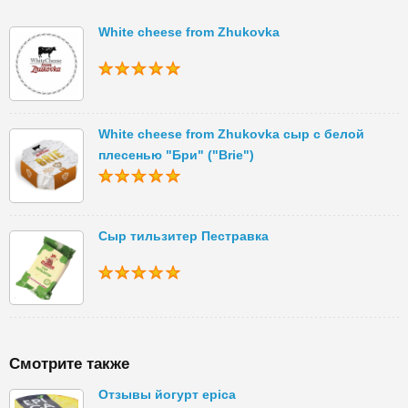
White cheese from Zhukovka
White cheese from Zhukovka сыр с белой
плесенью "Бри" ("Brie")
Сыр тильзитер Пестравка
Смотрите также
Отзывы йогурт epica