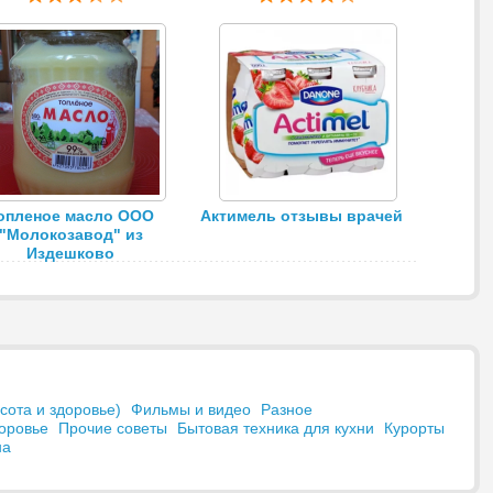
опленое масло ООО
Актимель отзывы врачей
"Молокозавод" из
Издешково
сота и здоровье)
Фильмы и видео
Разное
оровье
Прочие советы
Бытовая техника для кухни
Курорты
на