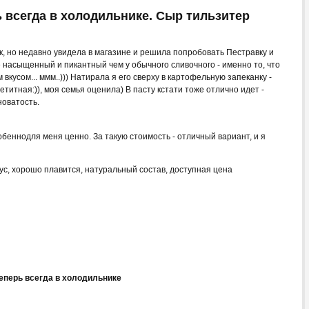
ь всегда в холодильнике. Сыр тильзитер
к, но недавно увидела в магазине и решила попробовать Пестравку и
ее насыщенный и пикантный чем у обычного сливочного - именно то, что
вкусом... ммм..))) Натирала я его сверху в картофельную запеканку -
титная:)), моя семья оценила) В пасту кстати тоже отлично идет -
новатость.
обеннодля меня ценно. За такую стоимость - отличный вариант, и я
, хорошо плавится, натуральный состав, доступная цена
теперь всегда в холодильнике