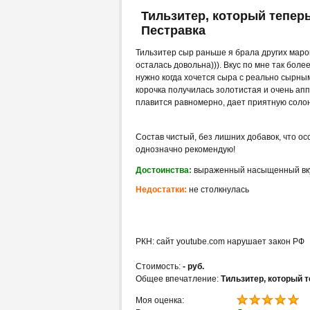
Тильзитер, который тепер
Пестравка
Тильзитер сыр раньше я брала других маро
осталась довольна))). Вкус по мне так бол
нужно когда хочется сыра с реально сырным 
корочка получилась золотистая и очень аппе
плавится равномерно, дает приятную соло
Состав чистый, без лишних добавок, что ос
однозначно рекомендую!
Достоинства:
выраженный насыщенный вкус
Недостатки:
не столкнулась
РКН: сайт youtube.com нарушает закон РФ
Стоимость:
- руб.
Общее впечатление:
Тильзитер, который 
Моя оценка: