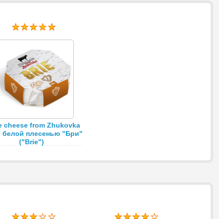
e cheese from Zhukovka
 белой плесенью "Бри"
("Brie")