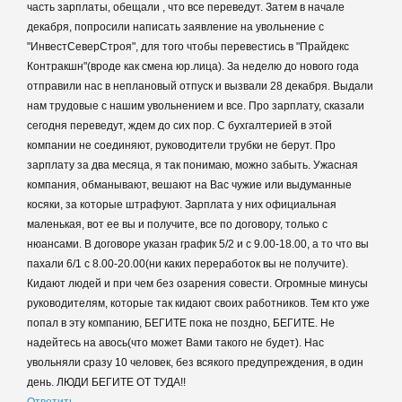
часть зарплаты, обещали , что все переведут. Затем в начале
декабря, попросили написать заявление на увольнение с
"ИнвестСеверСтроя", для того чтобы перевестись в "Прайдекс
Контракшн"(вроде как смена юр.лица). За неделю до нового года
отправили нас в неплановый отпуск и вызвали 28 декабря. Выдали
нам трудовые с нашим увольнением и все. Про зарплату, сказали
сегодня переведут, ждем до сих пор. С бухгалтерией в этой
компании не соединяют, руководители трубки не берут. Про
зарплату за два месяца, я так понимаю, можно забыть. Ужасная
компания, обманывают, вешают на Вас чужие или выдуманные
косяки, за которые штрафуют. Зарплата у них официальная
маленькая, вот ее вы и получите, все по договору, только с
нюансами. В договоре указан график 5/2 и с 9.00-18.00, а то что вы
пахали 6/1 с 8.00-20.00(ни каких переработок вы не получите).
Кидают людей и при чем без озарения совести. Огромные минусы
руководителям, которые так кидают своих работников. Тем кто уже
попал в эту компанию, БЕГИТЕ пока не поздно, БЕГИТЕ. Не
надейтесь на авось(что может Вами такого не будет). Нас
увольняли сразу 10 человек, без всякого предупреждения, в один
день. ЛЮДИ БЕГИТЕ ОТ ТУДА!!