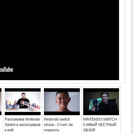
Распаковка Nintendo
Nintendo switch
NINTENDO SWITCH -
Switch и аксессуаров
обзор - Стоит ли
САМЫЙ ЧЕСТНЫЙ
к ней
покупать
ОБЗОР