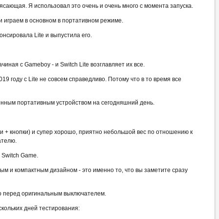
сающая. Я использовал это очень и очень много с момента запуска.
ти играем в основном в портативном режиме.
онсировала Lite и выпустила его.
иная с Gameboy - и Switch Lite возглавляет их все.
9 году с Lite не совсем справедливо. Потому что в то время все
шенным портативным устройством на сегодняшний день.
ки + кнопки) и супер хорошо, приятно небольшой вес по отношению к
ателю.
 Switch Game.
ым и компактным дизайном - это именно то, что вы заметите сразу
во перед оригинальным выключателем.
кольких дней тестирования: