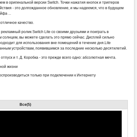
м в оригинальной версии Switch. Точки нажатия кнопок и триггеров
ствия - это долгожданное обновление, и мы надеемся, что в будущем
фа ...
 отличное качество.
рекламный ролик Switch Lite со своими друзьями и поиграть в
м солнцем, вы можете сделать это прямо сейчас. Дисплей сильно
подходит для использования вне помещений в течение дня.Lite
анным устройствам, появившимся за последние несколько десятилетий.
 отпуск и т. Д. Коробка - это прежде всего одно: абсолютная мечта.
ьной жизни
оспроизводиться только при подключении к Интернету
Все(5)