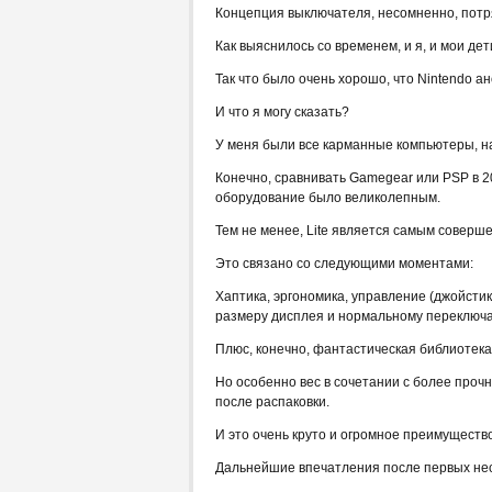
Концепция выключателя, несомненно, потря
Как выяснилось со временем, и я, и мои де
Так что было очень хорошо, что Nintendo ан
И что я могу сказать?
У меня были все карманные компьютеры, нач
Конечно, сравнивать Gamegear или PSP в 201
оборудование было великолепным.
Тем не менее, Lite является самым совер
Это связано со следующими моментами:
Хаптика, эргономика, управление (джойсти
размеру дисплея и нормальному переключ
Плюс, конечно, фантастическая библиотека
Но особенно вес в сочетании с более прочн
после распаковки.
И это очень круто и огромное преимущест
Дальнейшие впечатления после первых нес