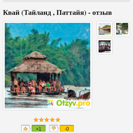
Квай (Тайланд , Паттайя) - отзыв
+1
-0