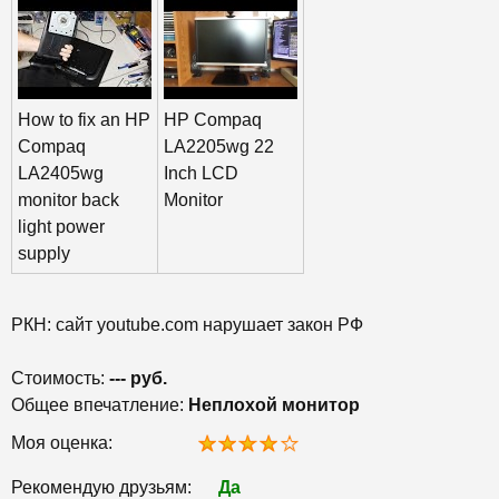
How to fix an HP
HP Compaq
Compaq
LA2205wg 22
LA2405wg
Inch LCD
monitor back
Monitor
light power
supply
РКН: сайт youtube.com нарушает закон РФ
Стоимость:
--- руб.
Общее впечатление:
Неплохой монитор
Моя оценка:
Рекомендую друзьям:
Да