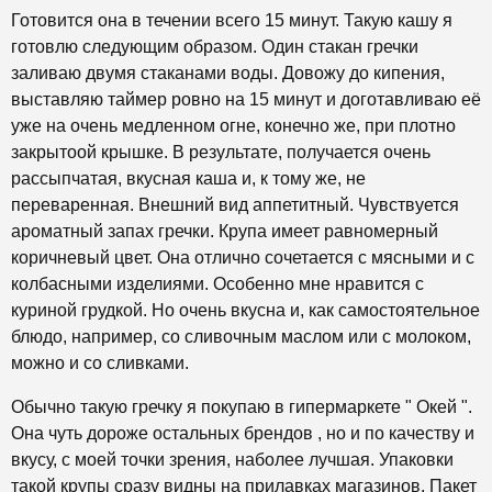
Готовится она в течении всего 15 минут. Такую кашу я
готовлю следующим образом. Один стакан гречки
заливаю двумя стаканами воды. Довожу до кипения,
выставляю таймер ровно на 15 минут и доготавливаю её
уже на очень медленном огне, конечно же,
при плотно
закрытоой крышке.
В результате,
п
олучается очень
рассыпчатая,
вкусная каша и, к тому же,
не
переваренная. Внешний вид аппетитный. Чувствуется
ароматный запах гречки. Крупа имеет равномерный
коричневый цвет. Она отлично сочетается с мясными и с
колбасными изделиями. Особенно мне нравится с
куриной грудкой. Но очень вкусна и, как самостоятельное
блюдо, например, со сливочным маслом или с молоком,
можно и со сливками.
Обычно такую гречку я покупаю в гипермаркете " Окей ".
Она чуть дороже остальных брендов , но и по качеству и
вкусу, с моей точки зрения, наболее лучшая. Упаковки
такой крупы сразу видны на прилавках магазинов. Пакет