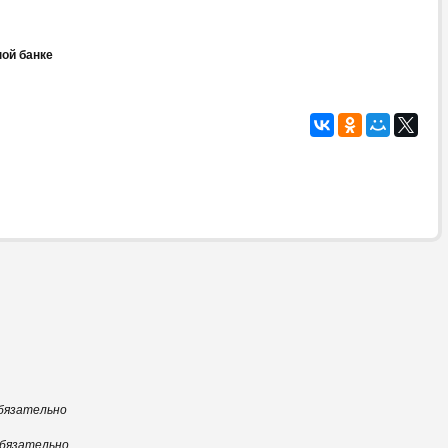
ной банке
бязательно
бязательно