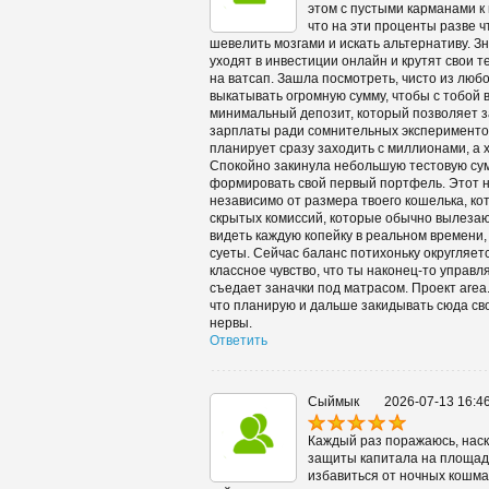
этом с пустыми карманами к
что на эти проценты разве ч
шевелить мозгами и искать альтернативу. З
уходят в инвестиции онлайн и крутят свои те
на ватсап. Зашла посмотреть, чисто из любо
выкатывать огромную сумму, чтобы с тобой
минимальный депозит, который позволяет за
зарплаты ради сомнительных экспериментов
планирует сразу заходить с миллионами, а х
Спокойно закинула небольшую тестовую сум
формировать свой первый портфель. Этот н
независимо от размера твоего кошелька, ко
скрытых комиссий, которые обычно вылеза
видеть каждую копейку в реальном времени,
суеты. Сейчас баланс потихоньку округляетс
классное чувство, что ты наконец-то управ
съедает заначки под матрасом. Проект area
что планирую и дальше закидывать сюда сво
нервы.
Ответить
Сыймык
2026-07-13 16:4
Каждый раз поражаюсь, наск
защиты капитала на площадке
избавиться от ночных кошма