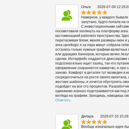
Ольга
2026-07-09 12:26:0
Наверное, у каждого бывали 
запутано, будто попала на с
С инвестиционными сайтами 
посоветовали заглянуть на платформу area.
кастомизацией рабочего пространства. Здес
перетаскивая блоки, меняя размеры окон и у
area.uportlogic я за пару минут собрала се
остались только нужные графики валютных 
или дурацких баннеров, которые вечно лезу
сделке. Интерфейс поддается дрессировке с
подсознательно ищет палец, так что путани
оформление сохраняется намертво, и при с
заново. Комфорт в деталях тут возведен в к
сосредоточиться на росте своего капитала,
жесткие шаблоны, и хочется обустроить свое
подойдет на все сто процентов. Разработчик
одинаково хорошо подстраивается как под 
взгляда на графики. Заходишь, наводишь св
Ответить
Дилара
2026-07-10 15:28
Вообще изначально идея был