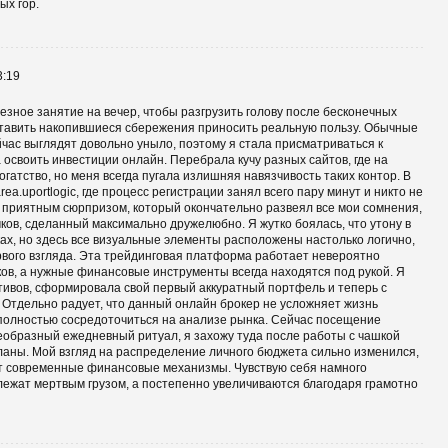
ых гор.
3:19
езное занятие на вечер, чтобы разгрузить голову после бесконечных
ставить накопившиеся сбережения приносить реальную пользу. Обычные
час выглядят довольно уныло, поэтому я стала присматриваться к
освоить инвестиции онлайн. Перебрала кучу разных сайтов, где на
атство, но меня всегда пугала излишняя навязчивость таких контор. В
ea.uportlogic, где процесс регистрации занял всего пару минут и никто не
 приятным сюрпризом, который окончательно развеял все мои сомнения,
ов, сделанный максимально дружелюбно. Я жутко боялась, что утону в
ах, но здесь все визуальные элементы расположены настолько логично,
рвого взгляда. Эта трейдинговая платформа работает невероятно
ков, а нужные финансовые инструменты всегда находятся под рукой. Я
тивов, сформировала свой первый аккуратный портфель и теперь с
 Отдельно радует, что данный онлайн брокер не усложняет жизнь
олностью сосредоточиться на анализе рынка. Сейчас посещение
воеобразный ежедневный ритуал, я захожу туда после работы с чашкой
планы. Мой взгляд на распределение личного бюджета сильно изменился,
ют современные финансовые механизмы. Чувствую себя намного
лежат мертвым грузом, а постепенно увеличиваются благодаря грамотно