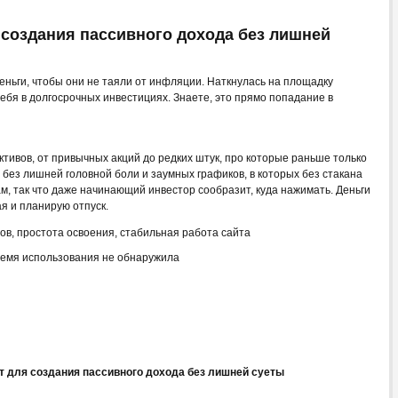
создания пассивного дохода без лишней
деньги, чтобы они не таяли от инфляции. Наткнулась на площадку
себя в долгосрочных инвестициях. Знаете, это прямо попадание в
тивов, от привычных акций до редких штук, про которые раньше только
без лишней головной боли и заумных графиков, в которых без стакана
м, так что даже начинающий инвестор сообразит, куда нажимать. Деньги
ая и планирую отпуск.
в, простота освоения, стабильная работа сайта
ремя использования не обнаружила
 для создания пассивного дохода без лишней суеты