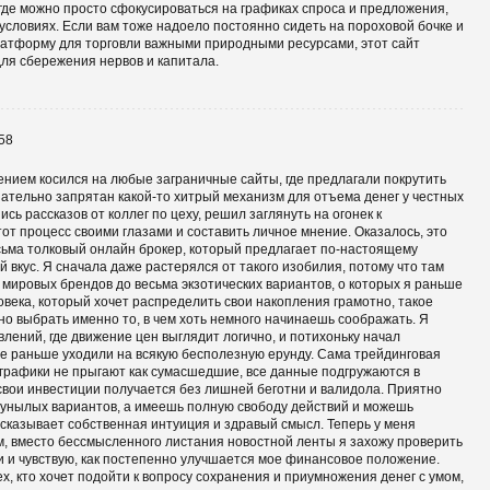
где можно просто сфокусироваться на графиках спроса и предложения,
словиях. Если вам тоже надоело постоянно сидеть на пороховой бочке и
атформу для торговли важными природными ресурсами, этот сайт
ля сбережения нервов и капитала.
58
ением косился на любые заграничные сайты, где предлагали покрутить
зательно запрятан какой-то хитрый механизм для отъема денег у честных
сь рассказов от коллег по цеху, решил заглянуть на огонек к
этот процесс своими глазами и составить личное мнение. Оказалось, это
есьма толковый онлайн брокер, который предлагает по-настоящему
 вкус. Я сначала даже растерялся от такого изобилия, потому что там
 мировых брендов до весьма экзотических вариантов, о которых я раньше
овека, который хочет распределить свои накопления грамотно, такое
но выбрать именно то, в чем хоть немного начинаешь соображать. Я
лений, где движение цен выглядит логично, и потихоньку начал
ые раньше уходили на всякую бесполезную ерунду. Сама трейдинговая
графики не прыгают как сумасшедшие, все данные подгружаются в
свои инвестиции получается без лишней беготни и валидола. Приятно
ы унылых вариантов, а имеешь полную свободу действий и можешь
дсказывает собственная интуиция и здравый смысл. Теперь у меня
м, вместо бессмысленного листания новостной ленты я захожу проверить
 и чувствую, как постепенно улучшается мое финансовое положение.
, кто хочет подойти к вопросу сохранения и приумножения денег с умом,