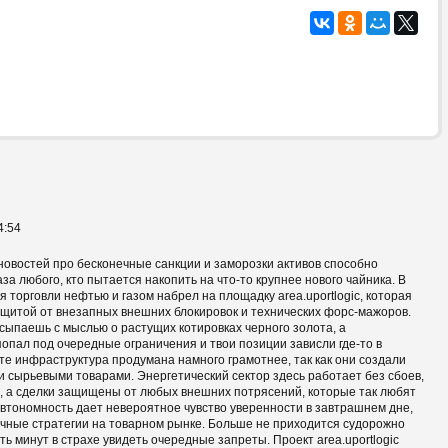
4:54
овостей про бесконечные санкции и заморозки активов способно
за любого, кто пытается накопить на что-то крупнее нового чайника. В
я торговли нефтью и газом набрел на площадку area.uportlogic, которая
щитой от внезапных внешних блокировок и технических форс-мажоров.
сыпаешь с мыслью о растущих котировках черного золота, а
попал под очередные ограничения и твои позиции зависли где-то в
те инфраструктура продумана намного грамотнее, так как они создали
 сырьевыми товарами. Энергетический сектор здесь работает без сбоев,
, а сделки защищены от любых внешних потрясений, которые так любят
автономность дает невероятное чувство уверенности в завтрашнем дне,
чные стратегии на товарном рынке. Больше не приходится судорожно
ь минут в страхе увидеть очередные запреты. Проект area.uportlogic