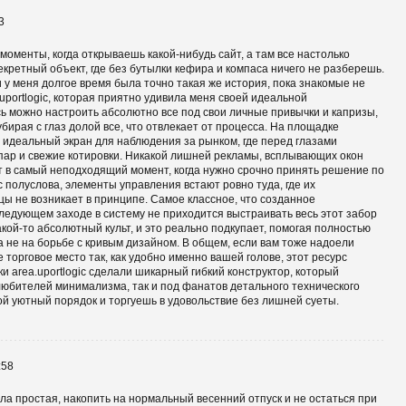
3
моменты, когда открываешь какой-нибудь сайт, а там все настолько
екретный объект, где без бутылки кефира и компаса ничего не разберешь.
у меня долгое время была точно такая же история, пока знакомые не
uportlogic, которая приятно удивила меня своей идеальной
ь можно настроить абсолютно все под свои личные привычки и капризы,
бирая с глаз долой все, что отвлекает от процесса. На площадке
бе идеальный экран для наблюдения за рынком, где перед глазами
пар и свежие котировки. Никакой лишней рекламы, всплывающих окон
т в самый неподходящий момент, когда нужно срочно принять решение по
 полуслова, элементы управления встают ровно туда, где их
цы не возникает в принципе. Самое классное, что созданное
ледующем заходе в систему не приходится выстраивать весь этот забор
акой-то абсолютный культ, и это реально подкупает, помогая полностью
 а не на борьбе с кривым дизайном. В общем, если вам тоже надоели
 торговое место так, как удобно именно вашей голове, этот ресурс
и area.uportlogic сделали шикарный гибкий конструктор, который
любителей минимализма, так и под фанатов детального технического
ой уютный порядок и торгуешь в удовольствие без лишней суеты.
:58
а простая, накопить на нормальный весенний отпуск и не остаться при