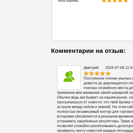
Моя оценка:
Комментарии на отзыв:
Дмитрий
2026-07-06 11:4
Постоянное чтение унылых н
довести до дергающегося гла
поисках спокойного места дл
привлекла мое внимание своей шикарной за
Обычно ведь как бывает на нашем рынке, за
просыпаешься от новости, что твой брокер 
астрале между небом и землей. На этом сай
полностью независимый контур для торговли
котировки обновляются в реальном времени
устраивать зарубежные регуляторы. Такая 
позволяя спокойно реализовывать долгосро
проверять ленту новостей каждые пятнадцат