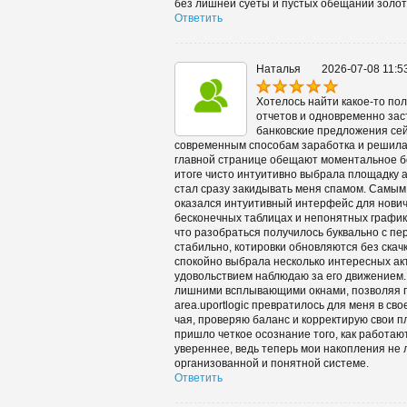
без лишней суеты и пустых обещаний золот
Ответить
Наталья
2026-07-08 11:5
Хотелось найти какое-то пол
отчетов и одновременно за
банковские предложения сей
современным способам заработка и решила 
главной странице обещают моментальное бог
итоге чисто интуитивно выбрала площадку ar
стал сразу закидывать меня спамом. Самым
оказался интуитивный интерфейс для новичк
бесконечных таблицах и непонятных график
что разобраться получилось буквально с пе
стабильно, котировки обновляются без скач
спокойно выбрала несколько интересных ак
удовольствием наблюдаю за его движением.
лишними всплывающими окнами, позволяя п
area.uportlogic превратилось для меня в с
чая, проверяю баланс и корректирую свои 
пришло четкое осознание того, как работа
увереннее, ведь теперь мои накопления не 
организованной и понятной системе.
Ответить