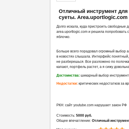
Отличный инструмент для 
суеты. Area.uportlogic.com
Долго искала, куда пристроить свободные 
area.uportlogic.com и решила попробовать 
яблочко.
Больше всего порадовал огромный выбор ак
в новостях слышала. Интерфейс понятный, 
не разберешься. Все разложено по полочка
капают, портфель растет, а я сижу довольн
Достоинства:
шикарный выбор инструменто
Недостатки:
критических недостатков за в
РКН: сайт youtube.com нарушает закон РФ
Стоимость:
5000 руб.
Общее впечатление:
Отличный инструмент