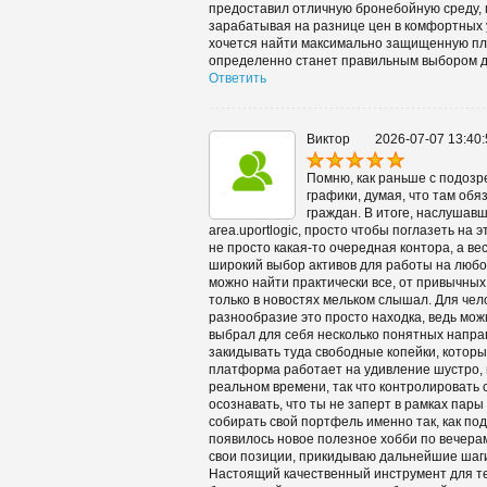
предоставил отличную бронебойную среду, 
зарабатывая на разнице цен в комфортных у
хочется найти максимально защищенную пл
определенно станет правильным выбором д
Ответить
Виктор
2026-07-07 13:40:
Помню, как раньше с подозр
графики, думая, что там обя
граждан. В итоге, наслушавши
area.uportlogic, просто чтобы поглазеть на 
не просто какая-то очередная контора, а в
широкий выбор активов для работы на любой
можно найти практически все, от привычных
только в новостях мельком слышал. Для чел
разнообразие это просто находка, ведь мож
выбрал для себя несколько понятных направ
закидывать туда свободные копейки, котор
платформа работает на удивление шустро, 
реальном времени, так что контролировать 
осознавать, что ты не заперт в рамках пар
собирать свой портфель именно так, как по
появилось новое полезное хобби по вечера
свои позиции, прикидываю дальнейшие шаги
Настоящий качественный инструмент для тех