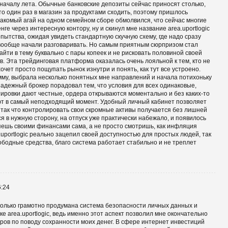
 началу лета. Обычные банковские депозиты сейчас приносят столько,
то один раз в магазин за продуктами сходить, поэтому пришлось
накомый агай на одном семейном сборе обмолвился, что сейчас многие
нге через интересную контору, ну и скинул мне название area.uportlogic
пытства, ожидая увидеть стандартную скучную схему, где надо сразу
 вообще начали разговаривать. Но самым приятным сюрпризом стал
йти в тему буквально с пары копеек и не рисковать половиной своей
. Эта трейдинговая платформа оказалась очень лояльной к тем, кто не
очет просто пощупать рынок изнутри и понять, как тут все устроено.
му, выбрала несколько понятных мне направлений и начала потихоньку
адежный брокер порадовал тем, что условия для всех одинаковые,
тировки дают честные, ордера открываются моментально и без каких-то
ют в самый неподходящий момент. Удобный личный кабинет позволяет
 так что контролировать свои скромные активы получается без лишней
я в нужную сторону, на отпуск уже практически набежало, и появилось
ляешь своими финансами сама, а не просто смотришь, как инфляция
.uportlogic реально зацепил своей доступностью для простых людей, так
бодные средства, благо система работает стабильно и не треплет
6:24
олько грамотно продумана система безопасности личных данных и
 area.uportlogic, ведь именно этот аспект позволил мне окончательно
ров по поводу сохранности моих денег. В сфере интернет инвестиций