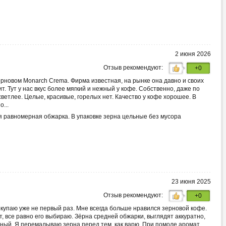
2 июня 2026
Отзыв рекомендуют:
+0
ерновом Monarch Crema. Фирма известная, на рынке она давно и своих
т. Тут у нас вкус более мягкий и нежный у кофе. Собственно, даже по
светлее. Целые, красивые, горелых нет. Качество у кофе хорошее. В
...
 равномерная обжарка. В упаковке зерна цельные без мусора
23 июня 2025
Отзыв рекомендуют:
+0
купаю уже не первый раз. Мне всегда больше нравился зерновой кофе.
, все равно его выбираю. Зёрна средней обжарки, выглядят аккуратно,
ный. Я перемалываю зерна перед тем, как варю. При помоле аромат