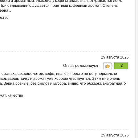
свежий и ароматный. Упаковка у кофе стандартная, открывается легко,
. При открывании ощущается приятный кофейный аромат. Степень
ерна...
ество
29 августа 2025
Отзыв рекомендуют:
+0
 с запаха свежемолотого кофе, иначе я просто не могу нормально
открываешь пачку и аромат уже хорошо чувствуется. Этим мне очень
. Зёрна ровные, без сколов и мусора, видно, что обжарка аккуратная. У
мат, качество
29 августа 2025