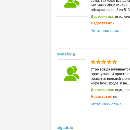
сама, так кофе всегда 
без каких либо усилий
обжарки зерен 3 из 5. З
Достоинства:
вкус, кач
Недостатки:
-
Читать весь отзыв
svetafur
Утро всегда начинается
проснуться. И просто 
нравится monarch crema
кофе вкус, вроде, и не...
Достоинства:
вкус, аро
Недостатки:
нет
Читать весь отзыв
olgadu