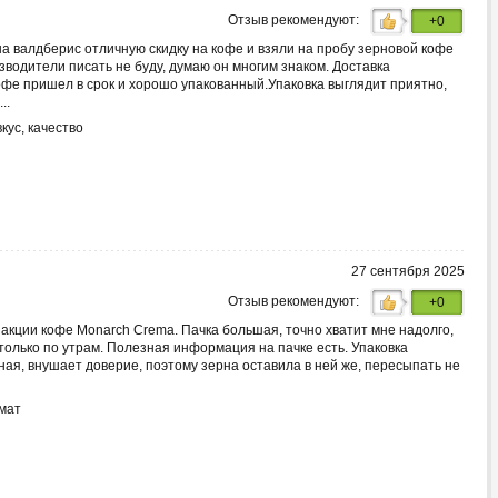
Отзыв рекомендуют:
+0
на валдберис отличную скидку на кофе и взяли на пробу зерновой кофе
зводители писать не буду, думаю он многим знаком. Доставка
офе пришел в срок и хорошо упакованный.Упаковка выглядит приятно,
..
кус, качество
27 сентября 2025
Отзыв рекомендуют:
+0
акции кофе Monarch Crema. Пачка большая, точно хватит мне надолго,
только по утрам. Полезная информация на пачке есть. Упаковка
ная, внушает доверие, поэтому зерна оставила в ней же, пересыпать не
омат