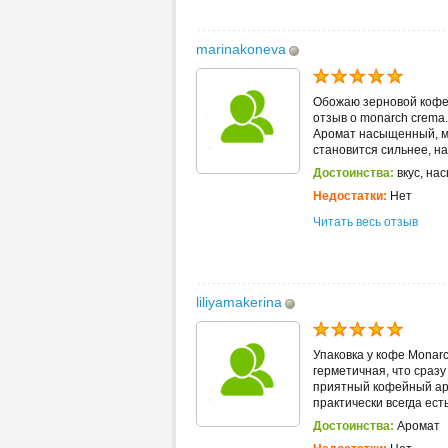
marinakoneva
Обожаю зерновой кофе 
отзыв о monarch crema.
Аромат насыщенный, м
становится сильнее, на
Достоинства:
вкус, на
Недостатки:
Нет
Читать весь отзыв
liliyamakerina
Упаковка у кофе Monarc
герметичная, что сразу
приятный кофейный аро
практически всегда есть 
Достоинства:
Аромат