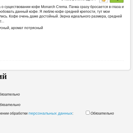
 о существовании кофе Monarch Crema. Пачка сразу бросается в глаза и
обовать данный кофе. Я люблю кофе средней крепости, тут мои
ись. Кофе очень даже достойный. Зерна идеального размера, средней
...
усный, аромат потрясный
ий
бязательно
бязательно
персональных данных
шении обработки
:
Обязательно