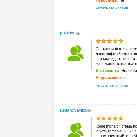
Недостатки:
Нет
Читать весь отзыв
polskiya
Сегодня мой отзыв о з
денег кофе обычно стои
зернам видно, что они 
кофемашинке прекрасно
Достоинства:
Нравится
Недостатки:
нет
Читать весь отзыв
ruslanovavika
Кофе monarch crema по
И хоть кофемашины нет
запах приятный, кофей