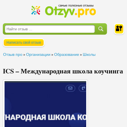
Написать свой отзыв
Войти
Отзыв про
Организации
Образование
Школы
»
»
»
ICS – Международная школа коучинга