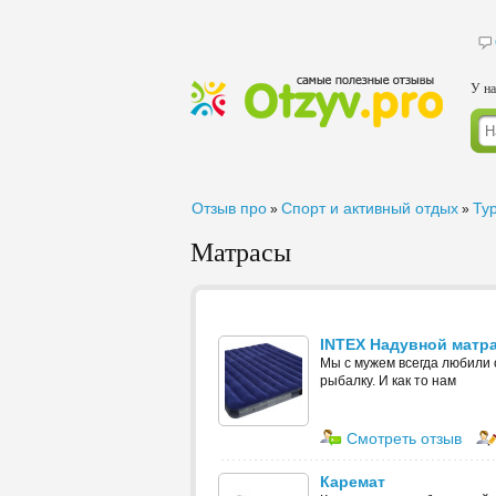
У на
Отзыв про
Спорт и активный отдых
Ту
»
»
Матрасы
INTEX Надувной матр
Мы с мужем всегда любили 
рыбалку. И как то нам
Смотреть отзыв
Каремат