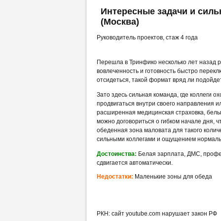
Интересные задачи и силь
(Москва)
Руководитель проектов, стаж 4 года
Перешла в Тринфико несколько лет назад ра
вовлеченность и готовность быстро перек
отсидеться, такой формат вряд ли подойдет
Зато здесь сильная команда, где коллеги 
продвигаться внутри своего направления и
расширенная медицинская страховка, белые
можно договориться о гибком начале дня, ч
обеденная зона маловата для такого колич
сильными коллегами и ощущением нормаль
Достоинства:
Белая зарплата, ДМС, профес
сдвигается автоматически.
Недостатки:
Маленькие зоны для обеда
РКН: сайт youtube.com нарушает закон РФ