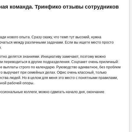
ная команда. Тринфико отзывы сотрудников
ди нового опыта. Сразу скажу, что темп тут высокий, нужна
лючаться между различными задачами. Если вы ищете место просто
.
охотно делятся знаниями. Инициативу замечают, поэтому можно
ли переводиться в другие подразделения. Соцпакет очень приличный:
 выплаты строго по календарю. Руководство адекватное, без проблем
то выручает при семейных делах. Офис очень классный, только
ества людей. Но в целом для меня это место с понятными правилами,
ной рабочей опоры.
сиональные коллеги, можно сдвигать начало дня, окончание