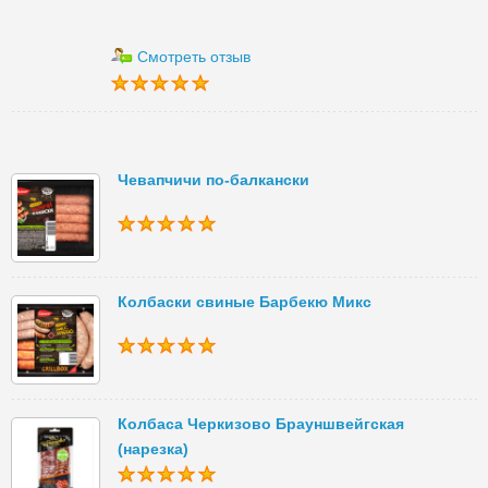
Смотреть отзыв
Чевапчичи по-балкански
Колбаски свиные Барбекю Микс
Колбаса Черкизово Брауншвейгская
(нарезка)