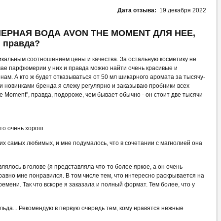
Дата отзыва:
19 декабря 2022
МЕРНАЯ ВОДА AVON THE MOMENT ДЛЯ НЕЕ,
и правда?
икальным соотношением цены и качества. За остальную косметику не
лучае парфюмерии у них и правда можно найти очень красивые и
ам. А кто ж будет отказываться от 50 мл шикарного аромата за тысячу-
 новинками бренда я слежу регулярно и заказываю пробники всех
 Moment", правда, подороже, чем бывает обычно - он стоит две тысячи
то очень хорош.
их самых любимых, и мне подумалось, что в сочетании с магнолией она
лялось в голове (я представляла что-то более яркое, а он очень
 равно мне понравился. В том числе тем, что интересно раскрывается на
емени. Так что вскоре я заказала и полный формат. Тем более, что у
льда... Рекомендую в первую очередь тем, кому нравятся нежные