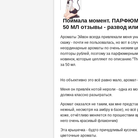
Поймала момент. ПАРФЮ
50 МЛ отзывы - развод ил
Ароматы Эйвон всегда привлекали меня ун
скажу - почти не пользовалась, но вот в с
неординарные ароматы по очень низким цен
полторы рублей, поэтому за парфюмерными
новинок, которые цепляют по описанию."The
за 50 мл.
Но объективно это всё равно мало, аромат-
Меня он привлёк нотой нероли - одна из мо
должна классно разыграться.
Аромат оказался не таким, как мне представ
нежный, несмотря на амбру в базе), но всё
коже, отчётливо меняется по прошествии вр
него очень красивый флакончик)
Эта крышечка - будто причудливый кусочек 
цветочные ароматы.