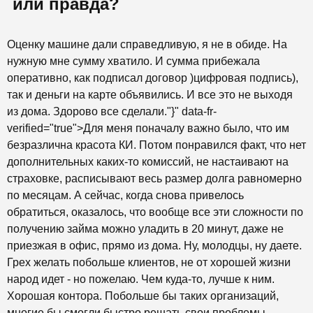
или правда?
Оценку машине дали справедливую, я не в обиде. На
нужную мне сумму хватило. И сумма прибежала
оперативно, как подписал договор )цифровая подпись),
так и деньги на карте объявились. И все это не выходя
из дома. Здорово все сделали."}" data-fr-
verified="true">
Для меня поначалу важно было, что им
безразлична красота КИ. Потом понравился факт, что нет
дополнительных каких-то комиссий, не настаивают на
страховке, расписывают весь размер долга равномерно
по месяцам. А сейчас, когда снова привелось
обратиться, оказалось, что вообще все эти сложности по
получению займа можно уладить в 20 минут, даже не
приезжая в офис, прямо из дома. Ну, молодцы, ну даете.
Грех желать побольше клиентов, не от хорошей жизни
народ идет - но пожелаю. Чем куда-то, лучше к ним.
Хорошая контора. Побольше бы таких организаций,
многие бы смогли быстро решать свои проблемы.