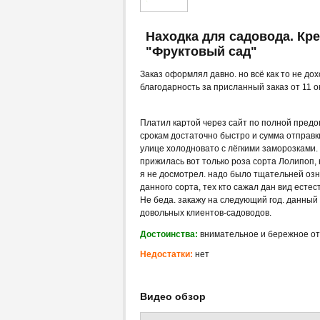
Находка для садовода. Кр
"Фруктовый сад"
Заказ оформлял давно. но всё как то не до
благодарность за присланный заказ от 11 о
Платил картой через сайт по полной предо
срокам достаточно быстро и сумма отправки
улице холодновато с лёгкими заморозками. 
прижилась вот только роза сорта Лолипоп, 
я не досмотрел. надо было тщательней озн
данного сорта, тех кто сажал дан вид есте
Не беда. закажу на следующий год. данный
довольных клиентов-садоводов.
Достоинства:
внимательное и бережное о
Недостатки:
нет
Видео обзор