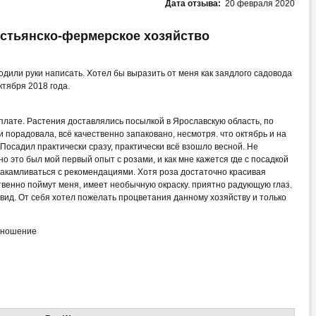
Дата отзыва:
20 февраля 2020
естьянско-фермерское хозяйство
ходили руки написать. Хотел бы выразить от меня как заядлого садовода
ктября 2018 года.
плате. Растения доставлялись посылкой в Ярославскую область, по
 порадовала, всё качественно запаковано, несмотря. что октябрь и на
Посадил практически сразу, практически всё взошло весной. Не
но это был мой первый опыт с розами, и как мне кажется где с посадкой
акамливаться с рекомендациями. Хотя роза достаточно красивая
ственно поймут меня, имеет необычную окраску. приятно радующую глаз.
 вид. От себя хотел пожелать процветания данному хозяйству и только
тношение