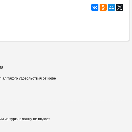
58
чал такого удовольствия от кофе
7
и из турки в чашку не падает