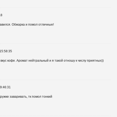
18
авился. Обжарка и помол отличные!
15:58:35
кус кофе. Аромат нейтральный и я такой отношу к числу приятных))
9:46:31
ружке заваривать, тк помол тонкий