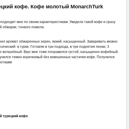
ецкий кофе. Кофе молотый MonarchTurk
подходит мне по своим характеристикам. Увидела такой кофе и сразу
ей обжарки, тонкого помола.
анил аромат обжаренных зерен, яркий, насыщенный. Заваривать можно
ический- в турке. Готовлю в три подхода, в три поднятия пенки, 3
сто волшебный. Вкус мне тоже понравился густой, насыщенно-кофейный.
лучился темно-коричневый без взвешенных частичек кофе. Получился
нотками
й турецкий кофе