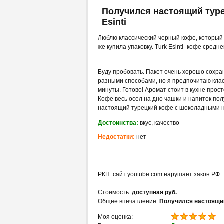
Получился настоящий тур
Esinti
Люблю классический черный кофе, который 
же купила упаковку. Turk Esinti- кофе средн
Буду пробовать. Пакет очень хорошо сохр
разными способами, но я предпочитаю класс
минуты. Готово! Аромат стоит в кухне про
Кофе весь осел на дно чашки и напиток по
настоящий турецкий кофе с шоколадными 
Достоинства:
вкус, качество
Недостатки:
нет
РКН: сайт youtube.com нарушает закон РФ
Стоимость:
доступная руб.
Общее впечатление:
Получился настоящи
Моя оценка: