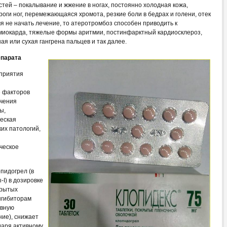
тей – покалывание и жжение в ногах, постоянно холодная кожа,
оги ног, перемежающаяся хромота, резкие боли в бедрах и голени, отек
я не начать лечение, то атеротромбоз способен приводить к
 миокарда, тяжелые формы аритмии, постинфарктный кардиосклероз,
ая или сухая гангрена пальцев и так далее.
епарата
оприятия
е факторов
ечения
ы,
еская
их патологий,
и
ческое
пидогрел (в
I) в дозировке
крытых
ингибиторам
ивную
ние), снижает
даря активному