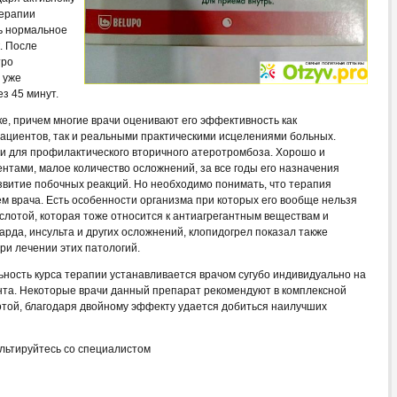
терапии
ь нормальное
. После
тро
 уже
з 45 минут.
ке, причем многие врачи оценивают его эффективность как
ациентов, так и реальными практическими исцелениями больных.
и для профилактического вторичного атеротромбоза. Хорошо и
тами, малое количество осложнений, за все годы его назначения
звитие побочных реакций. Но необходимо понимать, что терапия
м врача. Есть особенности организма при которых его вообще нельзя
слотой, которая тоже относится к антиагрегантным веществам и
рда, инсульта и других осложнений, клопидогрел показал также
ри лечении этих патологий.
ьность курса терапии устанавливается врачом сугубо индивидуально на
нта. Некоторые врачи данный препарат рекомендуют в комплексной
отой, благодаря двойному эффекту удается добиться наилучших
льтируйтесь со специалистом