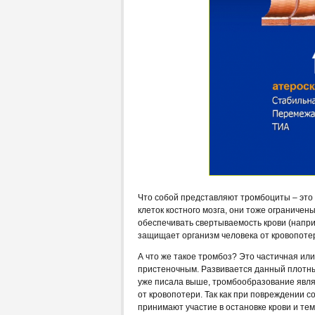
Что собой представляют тромбоциты – это
клеток костного мозга, они тоже ограниче
обеспечивать свертываемость крови (наприм
защищает организм человека от кровопоте
А что же такое тромбоз? Это частичная ил
пристеночным. Развивается данный плотный 
уже писала выше, тромбообразование явля
от кровопотери. Так как при повреждении 
принимают участие в остановке крови и те