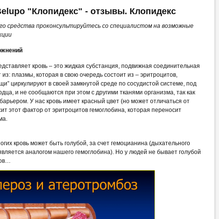
elupo "Клопидекс" - отзывы. Клопидекс
го средства проконсультируйтесь со специалистом на возможные
кции
ожнений
редставляет кровь – это жидкая субстанция, подвижная соединительная
 из: плазмы, которая в свою очередь состоит из – эритроцитов,
щи” циркулируют в своей замкнутой среде по сосудистой системе, под
ца, и не сообщаются при этом с другими тканями организма, так как
арьером. У нас кровь имеет красный цвет (но может отличаться от
исит этот фактор от эритроцитов гемоглобина, которая переносит
ма.
огих кровь может быть голубой, за счет гемоцианина (дыхательного
является аналогом нашего гемоглобина). Но у людей не бывает голубой
тов…