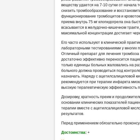
веществу удается на 7-10 сутки от начала 
снизить тромбообразование и восстановит
функционирование тромбоцитов и кровоток
приема внутрь 75 мг клопидогрела она быс
всасывается в желудочно-кишечном тракте,
максимальной концентрации достигает чере
Его часто используют в клинической практи
лабораторными тестированиями у многих п
Отличный препарат для лечения тромбоза 
достаточно эффективно переносится пациен
только единицы больных жаловались на ра
больного должна проводиться под контроле
назначать. Наряду с ацетилсалициловой ки
рекомендуется при терапии инфаркта миока
высокую терапевтическую эффективность п
Дозировку, кратность преим и продолжител
основании клинических показателей пацие
терапии вместе с ацетилсалициловой кисл
результатов.
Перед применением обязательно проконсу
Достоинства:
+