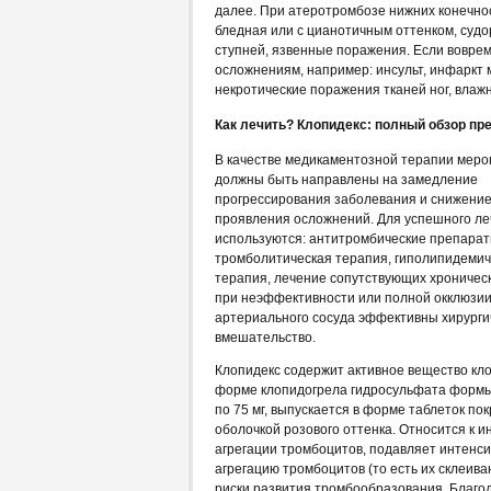
далее. При атеротромбозе нижних конечнос
бледная или с цианотичным оттенком, судор
ступней, язвенные поражения. Если воврем
осложнениям, например: инсульт, инфаркт
некротические поражения тканей ног, влажн
Как лечить? Клопидекс: полный обзор пр
В качестве медикаментозной терапии мер
должны быть направлены на замедление
прогрессирования заболевания и снижени
проявления осложнений. Для успешного л
используются: антитромбические препарат
тромболитическая терапия, гиполипидемич
терапия, лечение сопутствующих хроническ
при неэффективности или полной окклюзи
артериального сосуда эффективны хирурги
вмешательство.
Клопидекс содержит активное вещество кло
форме клопидогрела гидросульфата формы-
по 75 мг, выпускается в форме таблеток по
оболочкой розового оттенка. Относится к 
агрегации тромбоцитов, подавляет интенс
агрегацию тромбоцитов (то есть их склеива
риски развития тромбообразования. Благо