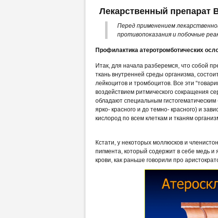
Лекарственный препарат B
Перед применением лекарственно
противопоказания и побочные реа
Профилактика атеротромботических осл
Итак, для начала разберемся, что собой п
ткань внутренней среды организма, состоит
лейкоцитов и тромбоцитов. Все эти “товари
воздействием ритмического сокращения серд
обладают специальным гистогематическим б
ярко- красного и до темно- красного) и зав
кислород по всем клеткам и тканям организ
Кстати, у некоторых моллюсков и членистон
пигмента, который содержит в себе медь и 
крови, как раньше говорили про аристокра