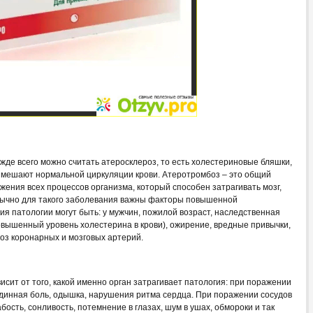
де всего можно считать атеросклероз, то есть холестериновые бляшки,
и мешают нормальной циркуляции крови. Атеротромбоз – это общий
жения всех процессов организма, который способен затрагивать мозг,
Обычно для такого заболевания важны факторы повышенной
ия патологии могут быть: у мужчин, пожилой возраст, наследственная
вышенный уровень холестерина в крови), ожирение, вредные привычки,
оз коронарных и мозговых артерий.
сит от того, какой именно орган затрагивает патология: при поражении
удинная боль, одышка, нарушения ритма сердца. При поражении сосудов
бость, сонливость, потемнение в глазах, шум в ушах, обмороки и так