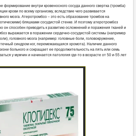
е формирование внутри кровеносного сосуда данного свертка (тромба)
ции крови по всему организму, вследствие чего развивается
ного мозга. Атеротромбоз – это есть образование тромбов на
тическими) бляшками сосудистой стенке. И поэтому атеротромбоз
нно он способен приводить к развитию осложнений и поражения тканей и
мбоз выражается в поражении сердечно-сосудистой системы (например
ли), головного мозга (например: головные боли, головокружение,
 отечный синдром ног, перемежающаяся хромота). Наличие данного
изни больного и сокращает ее продолжительность на пять или семь
аться у мужчин и начинается патология где-то в возрасте от 50 и-55 лет