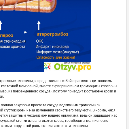
 кровяные пластины, и представляют собой фрагменты цитоплазмы
ны клеточной мембраной, вместе с фибриногеном тромбоциты способны
ер, из поврежденного сосуда), поэтому приводит к остановке крови и
ри.
и полная закупорка просвета сосуда подвижным тромбом или
сгусток крови из-за изменения свойств его текучести. В норме, как я
ется защитным механизмом нашего организма, ведь он защищает нас
сосудистой стенки из раны льется кровь, тромбоциты молниеносно
м самым вокруг этой раны скапливаются эти пластины.