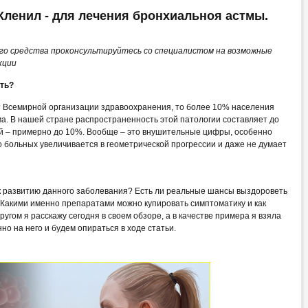
Кленил - для лечения бронхиальноя астмы.
го средства проконсультируйтесь со специалистом на возможные
кции
ать?
т Всемирной организации здравоохранения, то более 10% населения
а. В нашей стране распространенность этой патологии составляет до
ей – примерно до 10%. Вообще – это внушительные цифры, особенно
о больных увеличивается в геометрической прогрессии и даже не думает
 к развитию данного заболевания? Есть ли реальные шансы выздороветь
 Какими именно препаратами можно купировать симптоматику и как
ругом я расскажу сегодня в своем обзоре, а в качестве примера я взяла
о на него и будем опираться в ходе статьи.