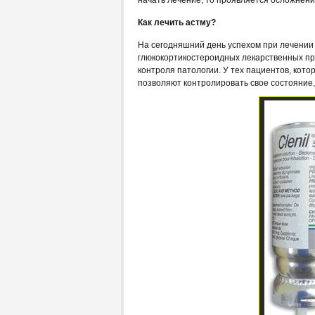
начать лечение, то проявляется осложнени
Как лечить астму?
На сегодняшний день успехом при лечении
глюкокортикостероидных лекарственных пр
контроля патологии. У тех пациентов, кот
позволяют контролировать свое состояние,