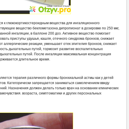
тся к глюкокортикостероидным вещества для ингаляционного
ствующее вещество беклометазона дипропионат в дозировке по 250 мкг,
анной ингаляции, в баллоне 200 доз. Активное вещество помогает
овать приступы удушья, кашля, отечного синдрома бронхов, снижает
ют аллергические реакции, уменьшает отек эпителия бронхов, снижает
ность дыхательных путей, тормозит развитие воспалительных
 дыхательных путей. После ингаляции максимальная концентрация
держивается длительное время.
ляется терапия различного формы бронхиальной астмы как у детей
нтов. Категорически запрещается заниматься самолечением ввиду
ний. Назначения должен делать только врач на основании клинических
самочувствия. возраста, симптоматики и других персональных