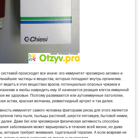
 системой происходит все иначе: его иммунитет чрезмерно активно и
льчайшие частицы и вещества, которые попадают внутрь организма.
 видеть в этих веществах врагов, потенциально опасных чужаков и
организме и якобы навредить ему. И начинается реакция клеток иммунной
свои же здоровые. Поэтому развиваются или аутоиммунные патологии,
ая астма, красная волчанка, ревматоидный артрит и так далее.
вность иммунитет самого человека факторами риска для этого является
ргенов типа пыли, пыльцы растений, шерсти питомцев, бытовой химии,
к далее. Даже бег или чрезмерная физическая активность способна
ания заболевания может варьировать в течение всей жизни, но даже
ы, которые требуют внимания, тщательной терапии. А если вовремя не