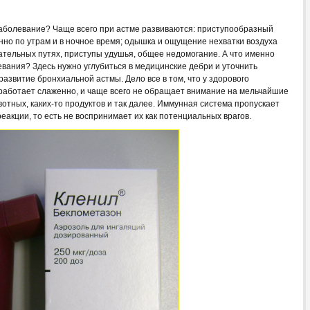
заболевание? Чаще всего при астме развиваются: приступообразный
нно по утрам и в ночное время; одышка и ощущение нехватки воздуха
хательных путях, приступы удушья, общее недомогание. А что именно
вания? Здесь нужно углубиться в медицинские дебри и уточнить
азвитие бронхиальной астмы. Дело все в том, что у здорового
работает слаженно, и чаще всего не обращает внимание на мельчайшие
отных, каких-то продуктов и так далее. Иммунная система пропускает
еакции, то есть не воспринимает их как потенциальных врагов.