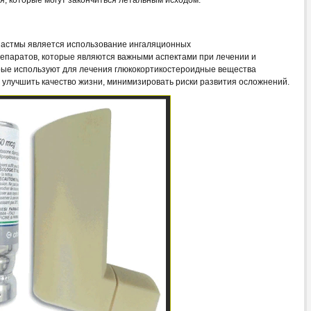
я, которые могут закончиться летальным исходом.
 астмы является использование ингаляционных
епаратов, которые являются важными аспектами при лечении и
орые используют для лечения глюкокортикостероидные вещества
 улучшить качество жизни, минимизировать риски развития осложнений.