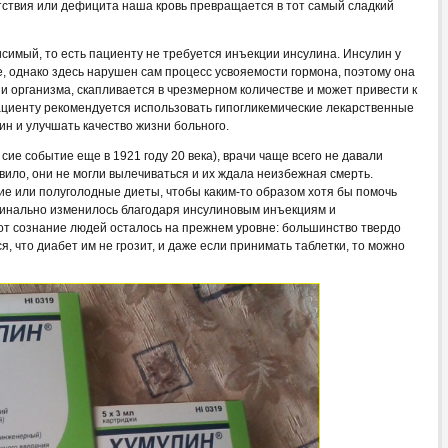
утствия или дефицита наша кровь превращается в тот самый сладкий
исимый, то есть пациенту не требуется инъекции инсулина. Инсулин у
, однако здесь нарушен сам процесс усвояемости гормона, поэтому она
и организма, скапливается в чрезмерном количестве и может привести к
пациенту рекомендуется использовать гипогликемические лекарственные
ин и улучшать качество жизни больного.
ие событие еще в 1921 году 20 века), врачи чаще всего не давали
вило, они не могли вылечиваться и их ждала неизбежная смерть.
ие или полуголодные диеты, чтобы каким-то образом хотя бы помочь
динально изменилось благодаря инсулиновым инъекциям и
от сознание людей осталось на прежнем уровне: большинство твердо
ся, что диабет им не грозит, и даже если принимать таблетки, то можно