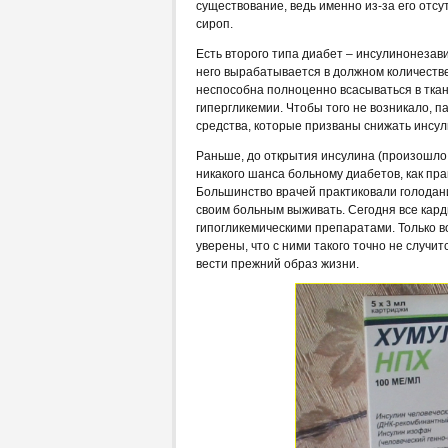
существование, ведь именно из-за его отс
сироп.
Есть второго типа диабет – инсулинонезав
него вырабатывается в должном количестве
неспособна полноценно всасываться в ткан
гипергликемии. Чтобы того не возникало, 
средства, которые призваны снижать инсул
Раньше, до открытия инсулина (произошло с
никакого шанса больному диабетов, как пра
Большинство врачей практиковали голодан
своим больным выживать. Сегодня все кар
гипогликемическими препаратами. Только в
уверены, что с ними такого точно не случит
вести прежний образ жизни.