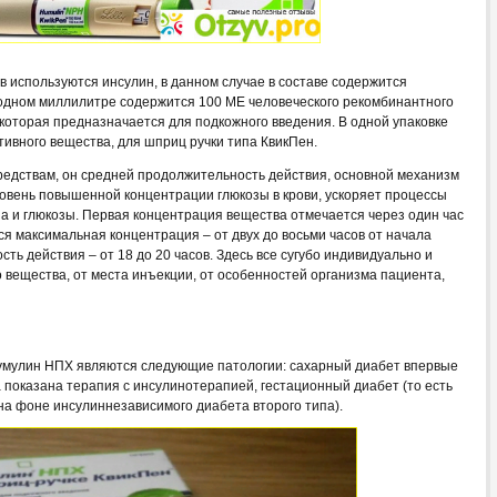
в используются инсулин, в данном случае в составе содержится
одном миллилитре содержится 100 МЕ человеческого рекомбинантного
 которая предназначается для подкожного введения. В одной упаковке
ктивного вещества, для шприц ручки типа КвикПен.
редствам, он средней продолжительность действия, основной механизм
уровень повышенной концентрации глюкозы в крови, ускоряет процессы
на и глюкозы. Первая концентрация вещества отмечается через один час
ся максимальная концентрация – от двух до восьми часов от начала
ь действия – от 18 до 20 часов. Здесь все сугубо индивидуально и
о вещества, от места инъекции, от особенностей организма пациента,
умулин НПХ являются следующие патологии: сахарный диабет впервые
 показана терапия с инсулинотерапией, гестационный диабет (то есть
на фоне инсулиннезависимого диабета второго типа).