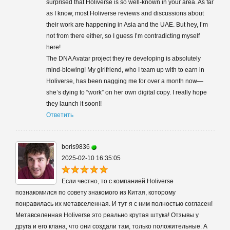
surprised that Holiverse is so well-known in your area. As far
as I know, most Holiverse reviews and discussions about
their work are happening in Asia and the UAE. But hey, I’m
not from there either, so I guess I’m contradicting myself
here!
The DNA Avatar project they’re developing is absolutely
mind-blowing! My girlfriend, who I team up with to earn in
Holiverse, has been nagging me for over a month now—
she’s dying to “work” on her own digital copy. I really hope
they launch it soon!!
Ответить
boris9836
2025-02-10 16:35:05
Если честно, то с компанией Holiverse
познакомился по совету знакомого из Китая, которому
понравилась их метавселенная. И тут я с ним полностью согласен!
Метавселенная Holiverse это реально крутая штука! Отзывы у
друга и его клана, что они создали там, только положительные. А