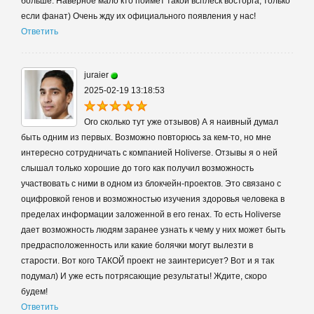
больше. Наверное мало кто поймет такой всплеск восторга, только
если фанат) Очень жду их официального появления у нас!
Ответить
juraier
2025-02-19 13:18:53
Ого сколько тут уже отзывов) А я наивный думал
быть одним из первых. Возможно повторюсь за кем-то, но мне
интересно сотрудничать с компанией Holiverse. Отзывы я о ней
слышал только хорошие до того как получил возможность
участвовать с ними в одном из блокчейн-проектов. Это связано с
оцифровкой генов и возможностью изучения здоровья человека в
пределах информации заложенной в его генах. То есть Holiverse
дает возможность людям заранее узнать к чему у них может быть
предрасположенность или какие болячки могут вылезти в
старости. Вот кого ТАКОЙ проект не заинтерисует? Вот и я так
подумал) И уже есть потрясающие результаты! Ждите, скоро
будем!
Ответить