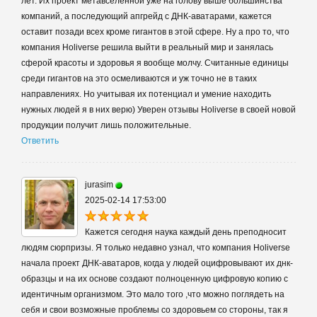
лет. Их проект метавселенной уже на голову выше большинства
компаний, а последующий апгрейд с ДНК-аватарами, кажется
оставит позади всех кроме гигантов в этой сфере. Ну а про то, что
компания Holiverse решила выйти в реальный мир и занялась
сферой красоты и здоровья я вообще молчу. Считанные единицы
среди гигантов на это осмеливаются и уж точно не в таких
направлениях. Но учитывая их потенциал и умение находить
нужных людей я в них верю) Уверен отзывы Holiverse в своей новой
продукции получит лишь положительные.
Ответить
jurasim
2025-02-14 17:53:00
Кажется сегодня наука каждый день преподносит
людям сюрпризы. Я только недавно узнал, что компания Holiverse
начала проект ДНК-аватаров, когда у людей оцифровывают их днк-
образцы и на их основе создают полноценную цифровую копию с
идентичным организмом. Это мало того ,что можно поглядеть на
себя и свои возможные проблемы со здоровьем со стороны, так я