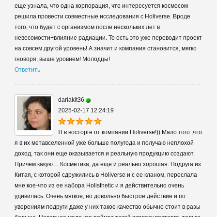
еще узнала, что одна корпорация, что интересуется космосом
решила провести совместные исследования с Holiverse. Вроде
того, что будет с организмом после нескольких лет в
невесомости+влияние радиации. То есть это уже переводит проект
на совсем другой уровень! А значит и компания становится, мягко
гноворя, выше уровнем! Молодцы!
Ответить
dariakit36
2025-02-17 12:24:19
Я в восторге от компании Holiverse!)) Мало того ,что
я в их метавселенной уже больше полугода и получаю неплохой
доход, так они еще оказывается и реальную продукцию создают.
Причем какую… Косметика, да еще и реально хорошая. Подруга из
Китая, с которой сдружились в Holiverse и с ее кланом, переслала
мне кое-что из ее набора Holisthetic и я действительно очень
удивилась. Очень мягкое, но довольно быстрое действие и по
уверениям подруги даже у них такое качество обычно стоит в разы