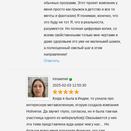
обычных программ. Этот проект компании у
меня просто как прыжок в детство и все те
мечты и фантазии) Я понимаю, конечно, что
это буду не тот Я, что в реальности,
разумеется. Но полная цифровая копия, со
всеми свойственными только мне чертами и
даже здоровьем это уже не маленький шажок,
а полноценный смелый шаг в этом
направлении!
Ответить
irinawmel
2025-02-03 12:55:30
Когда я была в Индии, то узнала про
интересную метавселенную, кторую создала компания
Holiverse. Да звучит глупо, согласна, но я была там как
участница одного из киберклубов)) Оказывается у них
эта тема представлена куда шире чем у нас… Но
больше всего меня поразили функции, что там