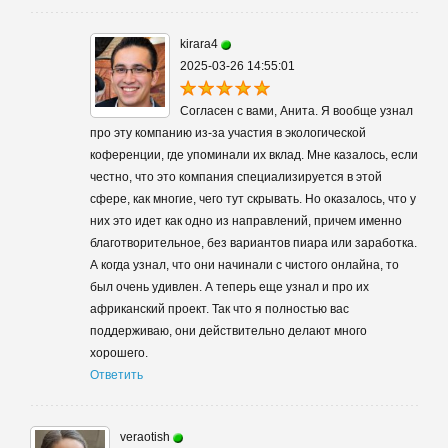
kirara4
2025-03-26 14:55:01
Согласен с вами, Анита. Я вообще узнал
про эту компанию из-за участия в экологической
коференции, где упоминали их вклад. Мне казалось, если
честно, что это компания специализируется в этой
сфере, как многие, чего тут скрывать. Но оказалось, что у
них это идет как одно из направлений, причем именно
благотворительное, без вариантов пиара или заработка.
А когда узнал, что они начинали с чистого онлайна, то
был очень удивлен. А теперь еще узнал и про их
африканский проект. Так что я полностью вас
поддерживаю, они действительно делают много
хорошего.
Ответить
veraotish