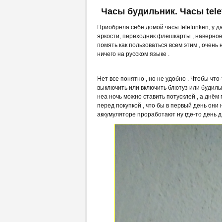
Часы будильник. Часы tele
Приобрела себе домой часы telefunken, у д
яркости, переходник флешкарты , наверное 
помять как пользоваться всем этим , очень
ничего на русском языке .
Нет все понятно , но не удобно . Чтобы чт
выключить или включить блютуз или будильн
неа ночь можно ставить потусклей , а днём 
перед покупкой , что бы в первый день они 
аккумуляторе проработают ну где-то день дв