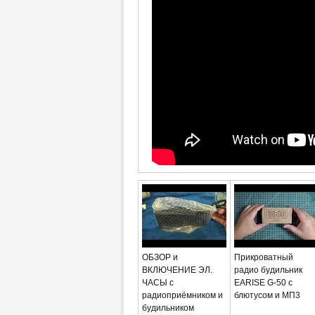
ОБЗОР и
Прикроватный
ВКЛЮЧЕНИЕ ЭЛ.
радио будильник
ЧАСЫ с
EARISE G-50 с
радиоприёмником и
блютусом и МП3
будильником