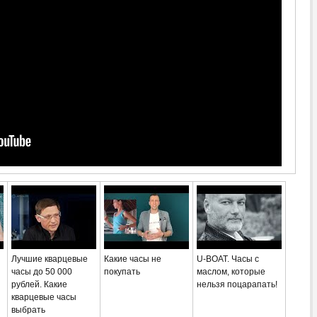
Лучшие кварцевые
Какие часы не
U-BOAT. Часы с
часы до 50 000
покупать
маслом, которые
рублей. Какие
нельзя поцарапать!
кварцевые часы
выбрать