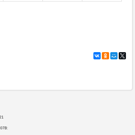
21
707B: