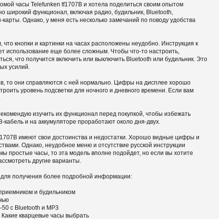
омой часы Telefunken tf1707B и хотела поделиться своим опытом
о широкий функционал, включая радио, будильник, Bluetooth,
-карты. Однако, у меня есть несколько замечаний по поводу удобства
, что кнопки и картинки на часах расположены неудобно. Инструкция к
ает использование еще более сложным. Чтобы что-то настроить,
ься, что получится включить или выключить Bluetooth или будильник. Это
ых усилий.
ов, то они справляются с ней нормально. Цифры на дисплее хорошо
троить уровень подсветки для ночного и дневного времени. Если вам
.
 рекомендую изучить их функционал перед покупкой, чтобы избежать
-кабель и на аккумуляторе проработают около дня-двух.
 tf1707B имеют свои достоинства и недостатки. Хорошо видные цифры и
твами. Однако, неудобное меню и отсутствие русской инструкции
ы простые часы, то эта модель вполне подойдет, но если вы хотите
ассмотреть другие варианты.
 для получения более подробной информации:
риемником и будильником
чью
50 с Bluetooth и MP3
. Какие кварцевые часы выбрать