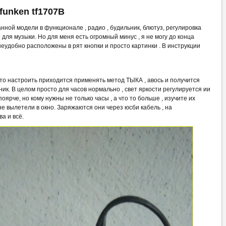
funken tf1707B
анной модели в функционале , радио , будильник, блютуз, регулировка
для музыки. Но для меня есть огромный минус , я не могу до конца
 неудобно расположены в рят кнопки и просто картинки . В инструкции
о-то настроить приходится применять метод ТЫКА , авось и получится
ик. В целом просто для часов нормально , свет яркости регулируется ии
поярче, но кому нужны не только часы , а что то больше , изучите их
не вылетели в окно. Заряжаются они через юсби кабель , на
а и всё.