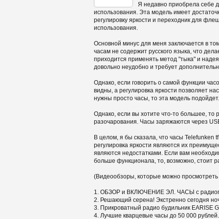
Я недавно приобрела себе д
использования. Эта модель имеет достаточн
регулировку яркости и переходник для флеш
использования.
Основной минус для меня заключается в том
часам не содержит русского языка, что дел
приходится применять метод "тыка" и надеят
довольно неудобно и требует дополнительн
Однако, если говорить о самой функции час
видны, а регулировка яркости позволяет нас
нужны просто часы, то эта модель подойдет
Однако, если вы хотите что-то большее, то
разочарования. Часы заряжаются через USB
В целом, я бы сказала, что часы Telefunken
регулировка яркости являются их преимущес
являются недостатками. Если вам необходим
больше функционала, то, возможно, стоит р
(Видеообзоры, которые можно просмотреть
1. ОБЗОР и ВКЛЮЧЕНИЕ ЭЛ. ЧАСЫ с радиоп
2. Решающий серена! Экстренно сегодня но
3. Прикроватный радио будильник EARISE G-
4. Лучшие кварцевые часы до 50 000 рублей