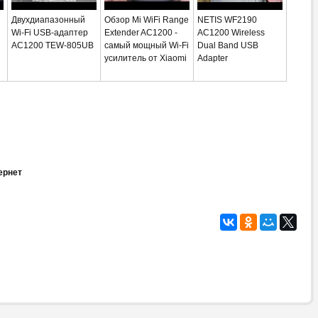
Двухдиапазонный
Обзор Mi WiFi Range
NETIS WF2190
Wi-Fi USB-адаптер
Extender AC1200 -
AC1200 Wireless
AC1200 TEW-805UB
самый мощный Wi-Fi
Dual Band USB
усилитель от Xiaomi
Adapter
ернет