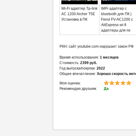
Wi-Fi адаптер Tp-link
WiFi адаптер с
AC 1200 Archer T5E
bluetooth для ПК |
Установка в ПК
Fenvi FV-AC1200 с
AliExpress wi-fi
адаптеры для пк
РКН: сайт youtube.com нарушает закон РФ
Время использования:
1 месяцев
Стоимость:
2399 руб.
Год выпуска/покупки:
2022
Общее впечатление:
Хорошо скорость инт
Моя оценка:
Рекомендую друзьям:
Да