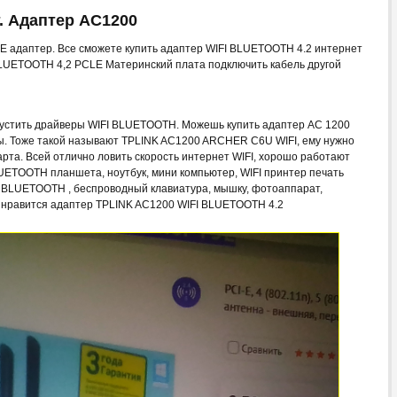
. Адаптер AC1200
E адаптер. Все сможете купить адаптер WIFI BLUETOOTH 4.2 интернет
BLUETOOTH 4,2 PCLE Материнский плата подключить кабель другой
пустить драйверы WIFI BLUETOOTH. Можешь купить адаптер АС 1200
ы. Тоже такой называют TPLINK AC1200 ARCHER C6U WIFI, ему нужно
арта. Всей отлично ловить скорость интернет WIFI, хорошо работают
ETOOTH планшета, ноутбук, мини компьютер, WIFI принтер печать
ь BLUETOOTH , беспроводный клавиатура, мышку, фотоаппарат,
 нравится адаптер TPLINK AC1200 WIFI BLUETOOTH 4.2