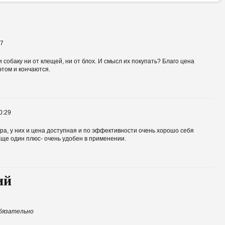
57
собаку ни от клещей, ни от блох. И смысл их покупать? Благо цена
этом и кончаются.
0:29
ра, у них и цена доступная и по эффективности очень хорошо себя
ще один плюс- очень удобен в применении.
ий
бязательно