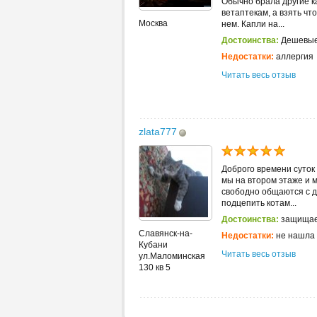
Обычно брала другие ка
ветаптекам, а взять чт
Москва
нем. Капли на...
Достоинства:
Дешевы
Недостатки:
аллергия
Читать весь отзыв
zlata777
Доброго времени суток 
мы на втором этаже и м
свободно общаются с др
подцепить котам...
Достоинства:
защищает
Славянск-на-
Недостатки:
не нашла
Кубани
Читать весь отзыв
ул.Маломинская
130 кв 5