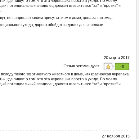
ьи, где пишут о том, что эта черепашка просто а уходе. По моему
дый потенциальный владелец должен взвесить все "за" и "против" и
.
вут, не напрягают своим присутствием в доме, цена за питомца
пециального ухода, дорого обойдется домик для черепахи.
20 марта 2017
Отзыв рекомендуют:
+0
 поводу такого экзотического животного в доме, как красноухая черепаха.
ьи, где пишут о том, что эта черепашка просто а уходе. По моему
дый потенциальный владелец должен взвесить все "за" и "против" и
.
27 ноября 2015