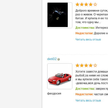
Доброго времени суток,
раз о живом. О черепах
Китае. И купила я ее т
том, что одну мы...
Достоинства:
Интересн
Недостатки:
Дорогие н
Читать весь отзыв
deti02
Хотите завести домашн
рыбой,за ними не слож
и мы купили себе таког
-девочка,моя дочь посто
Достоинства:
зверек п
феодосия
Недостатки:
частая см
Читать весь отзыв