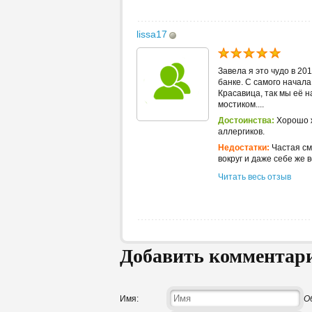
lissa17
Завела я это чудо в 20
банке. С самого начала
Красавица, так мы её 
мостиком....
Достоинства:
Хорошо ж
аллергиков.
Недостатки:
Частая см
вокруг и даже себе же в
Читать весь отзыв
Добавить комментар
Имя:
О