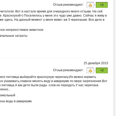
Отзыв рекомендуют:
+0
читатели. Вот и настало время для очередного моего отзыва. На сей
е. Красноухой=) Поселилось у меня это чудо уже давно. Сейчас я живу в
оже здесь. На данный момент у меня живет аж 3 черепашки. Все дело в
ое неприхотливое животное
ачальные затраты
25 декабря 2015
Отзыв рекомендуют:
+0
его питомца-выбирайте красноухую черепаху.Их можно кормить
но ухаживать,главное менять воду в аквариуме по мере загрязнения.Вот
о питомца.А как дети были рады -слов не передать.У нас черепаха
янно...
рикольный
ена воды в аквариуме