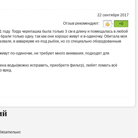
22 сентября 2017
Отзыв рекомендуют:
+0
11 году. Тогда черепашка была только 3 см в длину и помещалась в любой
 брали только одну, так как они хорошо живут и в-одиночку. Обитала моя
назвали, в аквариуме из-под рыбок, но со специально оборудованным
ивут по-одиночке, не требуют много внимания, подходят для
ена воды(можно исправить, приобретя фильтр), любят ломать всё
о вред.
ий
бязательно