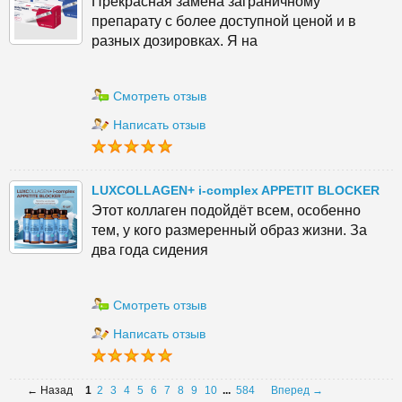
Прекрасная замена заграничному
препарату с более доступной ценой и в
разных дозировках. Я на
Смотреть отзыв
Написать отзыв
LUXCOLLAGEN+ i-complex APPETIT BLOCKER
Этот коллаген подойдёт всем, особенно
тем, у кого размеренный образ жизни. За
два года сидения
Смотреть отзыв
Написать отзыв
← Назад
1
2
3
4
5
6
7
8
9
10
...
584
Вперед →