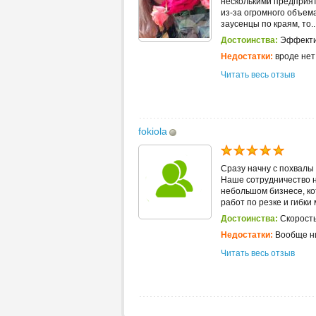
несколькими предприят
из-за огромного объема
заусенцы по краям, то..
Достоинства:
Эффектив
Недостатки:
вроде нет
Читать весь отзыв
fokiola
Сразу начну с похвалы
Наше сотрудничество н
небольшом бизнесе, ко
работ по резке и гибки 
Достоинства:
Скорость
Недостатки:
Вообще ни
Читать весь отзыв