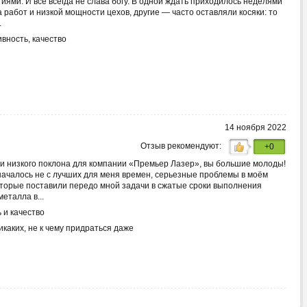
иями. И все всегда не слава богу. В одной ждать приходилось неделями
 работ и низкой мощности цехов, другие — часто оставляли косяки: то
.
ность, качество
14 ноября 2022
Отзыв рекомендуют:
+0
 и низкого поклона для компании «Премьер Лазер», вы большие молоды!
ачалось не с лучших для меня времен, серьезные проблемы в моём
торые поставили передо мной задачи в сжатые сроки выполнения
металла в...
 и качество
каких, не к чему придраться даже