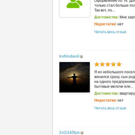
Оформление по ТК. Доби
только стал больше пол
Так вот, по...
Достоинства:
Мне зарп
Недостатки:
нет
Читать весь отзыв
trofimdanil
Я из небольшого посел
женился сразу, сын ро
на одного предпринимат
бытовые мелочи еле...
Достоинства:
квартиру
Недостатки:
нет
Читать весь отзыв
1n1i1k0lya