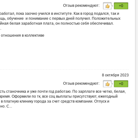
Отзыв рекомендуют:
+0
аботал, пока заочно учился в институте. Как в город подался, так и
ощь, обучение и понимание с первых дней получил. Положительных
ойная белая заработная плата, он полностью себя обеспечивал.
.
отношения в коллективе
8 октября 2023
Отзыв рекомендуют:
+0
ть станочника и уже почти год работаю. По зарплате все четко, белая,
овремя. Оформили по тк, все соц выплаты присутствуют, ежегодный
 платную клинику города за счет средств компании. Отпуск и
о. С...