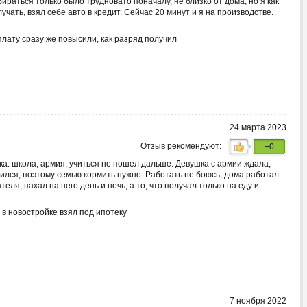
раться только было трудновато поначалу, не близко от дома, но я как
учать, взял себе авто в кредит. Сейчас 20 минут и я на производстве.
лату сразу же повысили, как разряд получил
24 марта 2023
Отзыв рекомендуют:
+0
ка: школа, армия, учиться не пошел дальше. Девушка с армии ждала,
дился, поэтому семью кормить нужно. Работать не боюсь, дома работал
еля, пахал на него день и ночь, а то, что получал только на еду и
 в новостройке взял под ипотеку
7 ноября 2022