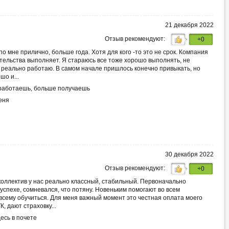
21 декабря 2022
Отзыв рекомендуют:
+0
по мне прилично, больше года. Хотя для кого -то это не срок. Компания
тельства выполняет. Я стараюсь все тоже хорошо выполнять, не
реально работаю. В самом начале пришлось конечно привыкать, но
шо и...
работаешь, больше получаешь
еня
30 декабря 2022
Отзыв рекомендуют:
+0
коллектив у нас реально классный, стабильный. Первоначально
успехе, сомневался, что потяну. Новеньким помогают во всем
 всему обучиться. Для меня важный момент это честная оплата моего
, дают страховку...
есь в почете