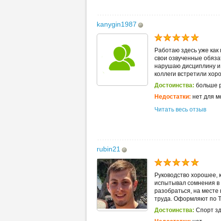
kanygin1987
Работаю здесь уже как 
свои озвученные обяза
нарушаю дисциплину и 
коллеги встретили хоро
Достоинства:
больше 
Недостатки:
нет для м
Читать весь отзыв
rubin21
Руководство хорошее, 
испытывал сомнения в 
разобраться, на месте
труда. Оформляют по ТК
Достоинства:
Спорт зд