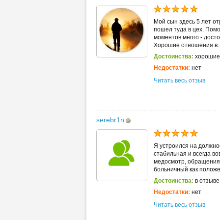
Мой сын здесь 5 лет отр
пошел туда в цех. Пом
моментов много - дост
Хорошие отношения в..
Достоинства:
хорошие 
Недостатки:
нет
Читать весь отзыв
serebr1n
Я устроился на должнос
стабильная и всегда в
медосмотр, обращения в
больничный как положен
Достоинства:
в отзыве
Недостатки:
нет
Читать весь отзыв