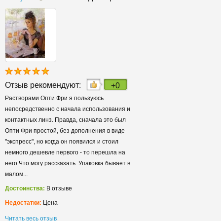
Отзыв рекомендуют:
+0
Растворами Опти Фри я пользуюсь
непосредственно с начала использования и
контактных линз. Правда, сначала это был
Опти Фри простой, без дополнения в виде
"экспресс", но когда он появился и стоил
немного дешевле первого - то перешла на
него.Что могу рассказать. Упаковка бывает в
малом...
Достоинства:
В отзыве
Недостатки:
Цена
Читать весь отзыв