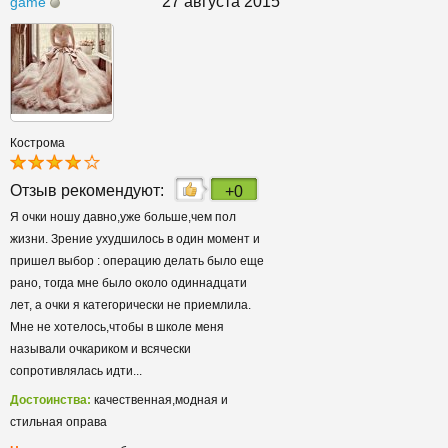
27 августа 2015
game
Кострома
Отзыв рекомендуют:
+0
Я очки ношу давно,уже больше,чем пол
жизни. Зрение ухудшилось в один момент и
пришел выбор : операцию делать было еще
рано, тогда мне было около одиннадцати
лет, а очки я категорически не приемлила.
Мне не хотелось,чтобы в школе меня
называли очкариком и всячески
сопротивлялась идти...
Достоинства:
качественная,модная и
стильная оправа