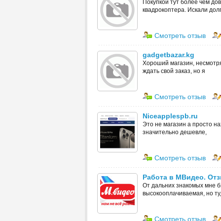
Покупкой тут более чем до
квадрокоптера. Искали долг
Смотреть отзыв
gadgetbazar.kg
Хороший магазин, несмотря
ждать свой заказ, но я
Смотреть отзыв
Niceapplespb.ru
Это не магазин а просто на
значительно дешевле,
Смотреть отзыв
Работа в МВидео. От
От дальних знакомых мне б
высокооплачиваемая, но т
Смотреть отзыв