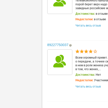
телевизионного канала
порой берет верх надо
завидные российские ж
Достоинства:
в отзыве
Недостатки:
в отзыве
Читать весь отзыв
89227750037
Всем огромный привет.
о передаче, а точнее с
в нем в роли жениха у
в том, что жених,...
Достоинства:
Нет
Недостатки:
Участники
Читать весь отзыв