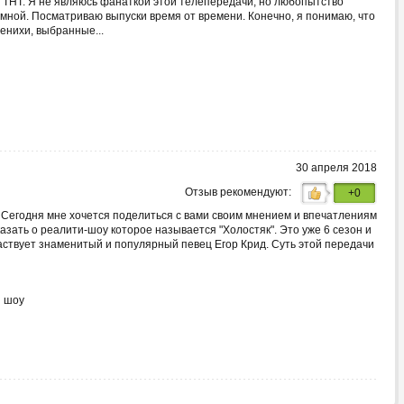
 ТНТ. Я не являюсь фанаткой этой телепередачи, но любопытство
 мной. Посматриваю выпуски время от времени. Конечно, я понимаю, что
енихи, выбранные...
30 апреля 2018
Отзыв рекомендуют:
+0
 Сегодня мне хочется поделиться с вами своим мнением и впечатлениям
казать о реалити-шоу которое называется "Холостяк". Это уже 6 сезон и
частвует знаменитый и популярный певец Егор Крид. Суть этой передачи
 шоу