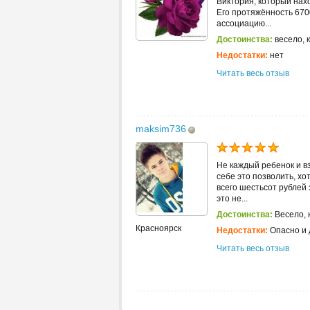
Виктория, который нах
Его протяжённость 6700
ассоциацию...
Достоинства:
весело, 
Недостатки:
нет
Читать весь отзыв
maksim736
Не каждый ребенок и в
себе это позволить, хо
всего шестьсот рублей 
это не...
Достоинства:
Весело, 
Красноярск
Недостатки:
Опасно и 
Читать весь отзыв