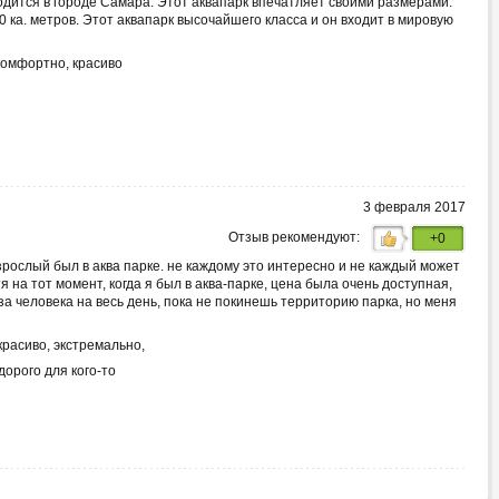
одится в городе Самара. Этот аквапарк впечатляет своими размерами.
 ка. метров. Этот аквапарк высочайшего класса и он входит в мировую
комфортно, красиво
3 февраля 2017
Отзыв рекомендуют:
+0
зрослый был в аква парке. не каждому это интересно и не каждый может
тя на тот момент, когда я был в аква-парке, цена была очень доступная,
за человека на весь день, пока не покинешь территорию парка, но меня
красиво, экстремально,
дорого для кого-то