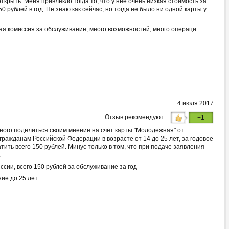
ткрыть. Меня привлекло тогда то, что у нее очень низкая стоимость за
0 рублей в год. Не знаю как сейчас, но тогда не было ни одной карты у
я комиссия за обслуживание, много возможностей, много операци
4 июля 2017
Отзыв рекомендуют:
+1
много поделиться своим мнение на счет карты "Молодежная" от
ражданам Российской Федерации в возрасте от 14 до 25 лет, за годовое
ить всего 150 рублей. Минус только в том, что при подаче заявления
.
ссии, всего 150 рублей за обслуживание за год
ие до 25 лет