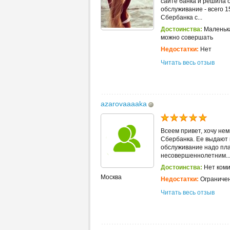
сайте банка и решила о
обслуживание - всего 15
Сбербанка с...
Достоинства:
Маленька
можно совершать
Недостатки:
Нет
Читать весь отзыв
azarovaaaaka
Всеем привет, хочу не
Сбербанка. Ее выдают г
обслуживание надо плат
несовершеннолетним..
Достоинства:
Нет коми
Москва
Недостатки:
Ограничен
Читать весь отзыв